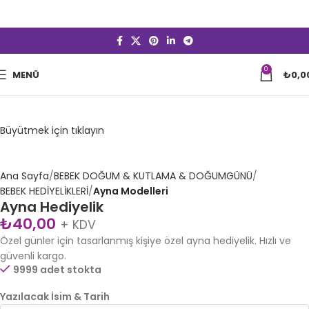
Kişiye Özel Tasarımlar
💖 Kişiye Özel Tasarımlar
💖 Kişiye Özel Tasarımlar
💖 Kişiye Özel
Tasarımlar
💖 Kişiye Özel Tasarımlar
💖 Kişiye Özel Tasarımlar
💖
Kişiye Özel Tasarımlar
0
MENÜ
₺
0,0
Büyütmek için tıklayın
Ana Sayfa
BEBEK DOĞUM & KUTLAMA & DOĞUMGÜNÜ
BEBEK HEDİYELİKLERİ
Ayna Modelleri
Ayna Hediyelik
₺
40,00
+ KDV
Özel günler için tasarlanmış kişiye özel ayna hediyelik. Hızlı ve
güvenli kargo.
9999 adet stokta
Yazılacak İsim & Tarih