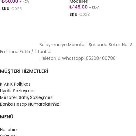
₺
50,00
Modelleri
+ KDV
₺
145,00
+ KDV
SKU:
Q025
SKU:
Q023
SEPETE EKLE
SEPETE EKLE
Süleymaniye Mahallesi Şahende Sokak No.12
Eminönü Fatih / İstanbul
Telefon & Whatsapp: 05308406780
MÜŞTERI HIZMETLERI
K.V.K.K Politikası
Üyelik Sözleşmesi
Mesafeli Satış Sözleşmesi
Banka Hesap Numaralarımız
MENÜ
Hesabım