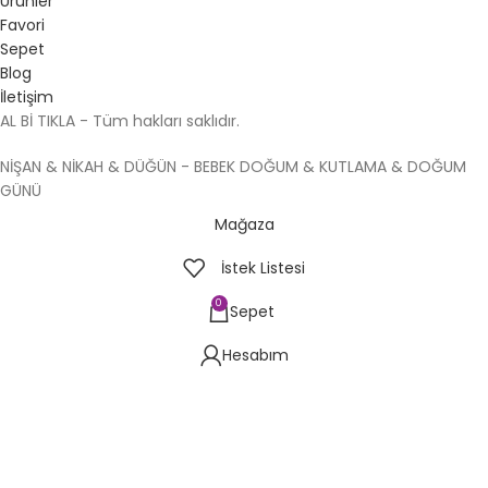
Ürünler
Favori
Sepet
Blog
İletişim
AL Bİ TIKLA - Tüm hakları saklıdır.
NİŞAN & NİKAH & DÜĞÜN - BEBEK DOĞUM & KUTLAMA & DOĞUM
GÜNÜ
Mağaza
İstek Listesi
0
Sepet
Hesabım
Whatsapp Sipariş
Ayna Hediyelik ürünü hakkında bilgi almak istiyorum.
Sipariş Ver!