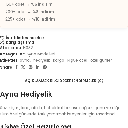
150+ adet →
%6 indirim
200+ adet →
%8 indirim
225+ adet →
%10 indirim
İstek listesine ekle
Karşılaştırma
Stok kodu:
H032
Kategoriler:
Ayna Modelleri
Etiketler:
ayna
,
hediyelik
,
kargo
,
kişiye özel
,
özel günler
Share:
AÇIKLAMA
EK BILGI
DEĞERLENDIRMELER (0)
Ayna Hediyelik
Söz, nişan, kına, nikah, bebek kutlaması, doğum günü ve diğer
tüm özel günlerde fark yaratmak isteyenler için tasarlandı.
Kişiye Özel Hazırlama