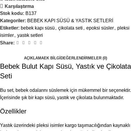
Karşılaştırma
Stok kodu:
B137
Kategoriler:
BEBEK KAPI SÜSÜ & YASTIK SETLERİ
Etiketler:
bebek kapı süsü
,
çikolata seti
,
epoksi süsler
,
pleksi
isimler
,
yastık setleri
Share:
AÇIKLAMA
EK BILGI
DEĞERLENDIRMELER (0)
Bebek Bulut Kapı Süsü, Yastık ve Çikolata
Seti
Bu set, bebek odalarını süslemek için mükemmel bir seçenektir.
İçerisinde şık bir kapı süsü, yastık ve çikolata bulunmaktadır.
Özellikler
Yastık üzerindeki pleksi isimler kargo taşımacılığından kaynaklı