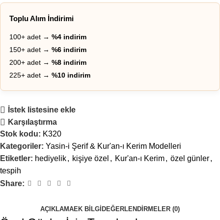
Toplu Alım İndirimi
100+ adet →
%4 indirim
150+ adet →
%6 indirim
200+ adet →
%8 indirim
225+ adet →
%10 indirim
İstek listesine ekle
Karşılaştırma
Stok kodu:
K320
Kategoriler:
Yasin-i Şerif & Kur'an-ı Kerim Modelleri
Etiketler:
hediyelik
,
kişiye özel
,
Kur'an-ı Kerim
,
özel günler
,
tespih
Share:
AÇIKLAMA
EK BILGI
DEĞERLENDIRMELER (0)