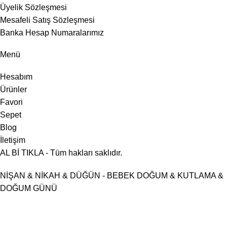
Üyelik Sözleşmesi
Mesafeli Satış Sözleşmesi
Banka Hesap Numaralarımız
Menü
Hesabım
Ürünler
Favori
Sepet
Blog
İletişim
AL Bİ TIKLA - Tüm hakları saklıdır.
NİŞAN & NİKAH & DÜĞÜN - BEBEK DOĞUM & KUTLAMA &
DOĞUM GÜNÜ
💖 Kişiye Özel Tasarımlar
💖 Kişiye Özel Tasarımlar
💖 Kişiye
Özel Tasarımlar
💖 Kişiye Özel Tasarımlar
💖 Kişiye Özel
Tasarımlar
💖 Kişiye Özel Tasarımlar