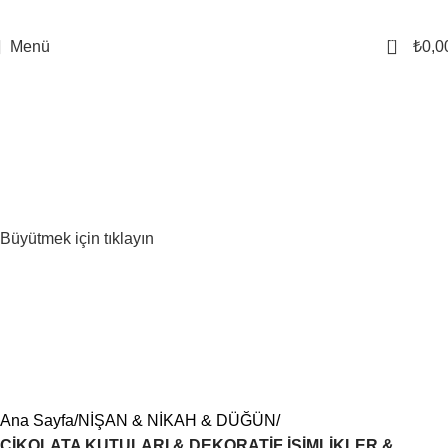
0
Menü
₺
0,0
Büyütmek için tıklayın
Ana Sayfa
NİŞAN & NİKAH & DÜĞÜN
ÇİKOLATA KUTULARI & DEKORATİF İSİMLİKLER &