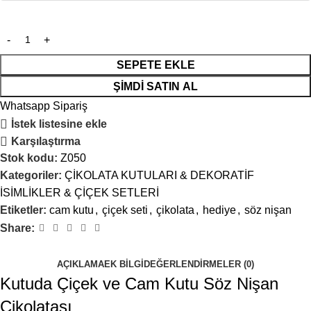
SEPETE EKLE
ŞIMDI SATIN AL
Whatsapp Sipariş
İstek listesine ekle
Karşılaştırma
Stok kodu:
Z050
Kategoriler:
ÇİKOLATA KUTULARI & DEKORATİF
İSİMLİKLER & ÇİÇEK SETLERİ
Etiketler:
cam kutu
,
çiçek seti
,
çikolata
,
hediye
,
söz nişan
Share:
AÇIKLAMA
EK BILGI
DEĞERLENDIRMELER (0)
Kutuda Çiçek ve Cam Kutu Söz Nişan
Çikolatası