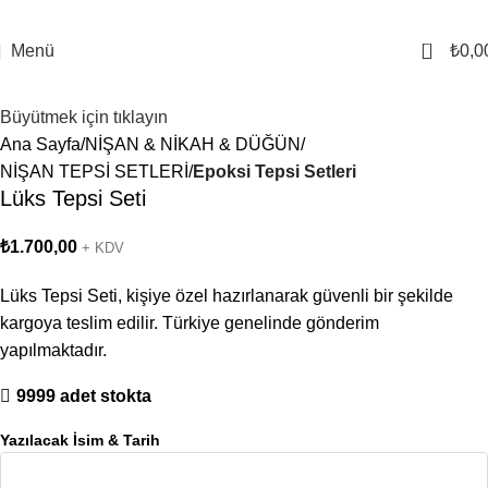
0
Menü
₺
0,0
Büyütmek için tıklayın
Ana Sayfa
NİŞAN & NİKAH & DÜĞÜN
NİŞAN TEPSİ SETLERİ
Epoksi Tepsi Setleri
Lüks Tepsi Seti
₺
1.700,00
+ KDV
Lüks Tepsi Seti, kişiye özel hazırlanarak güvenli bir şekilde
kargoya teslim edilir. Türkiye genelinde gönderim
yapılmaktadır.
9999 adet stokta
Yazılacak İsim & Tarih