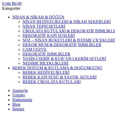
0
öğe
₺
0,00
Kategoriler
NİŞAN & NİKAH & DÜĞÜN
NİŞAN HEDİYELİKLERİ & NİKAH ŞEKERLERİ
NİŞAN TEPSİ SETLERİ
ÇİKOLATA KUTULARI & DEKORATİF İSİMLİKLE
DEKORATİF KAPI SÜSLERİ
SÖZ – NİŞAN BUKETLERİ & İSTEME ÇİÇEKLERİ
DEKOR MUM & DEKORATİF İSİMLİKLER
CAM CEZVE
DEKORATİF İSİMLİKLER
YASİN-İ ŞERİF & KUR’AN-I KERİM SETLERİ
NEDİME BİLEKLİKLERİ
BEBEK DOĞUM & KUTLAMA & DOĞUMGÜNÜ
BEBEK HEDİYELİKLERİ
BEBEK KAPI SÜSÜ & YASTIK SETLERİ
BEBEK ÇİKOLATA KUTULARI
Anasayfa
Ürünler
Hakkımızda
Blog
İletişim