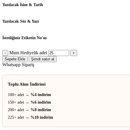
Yazılacak İsim & Tarih
Yazılacak Söz & Yazı
İstediğiniz Etiketin No'su
Mum Hediyelik adet
Sepete Ekle
Şimdi satın al
Whatsapp Sipariş
Toplu Alım İndirimi
100+ adet →
%4 indirim
150+ adet →
%6 indirim
200+ adet →
%8 indirim
225+ adet →
%10 indirim