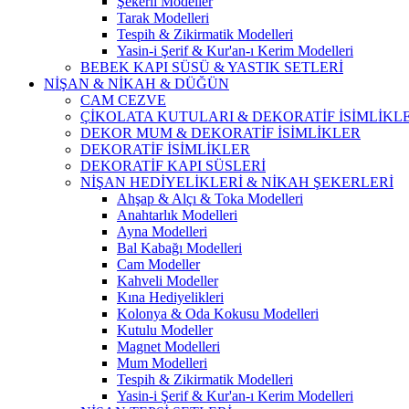
Şekerli Modeller
Tarak Modelleri
Tespih & Zikirmatik Modelleri
Yasin-i Şerif & Kur'an-ı Kerim Modelleri
BEBEK KAPI SÜSÜ & YASTIK SETLERİ
NİŞAN & NİKAH & DÜĞÜN
CAM CEZVE
ÇİKOLATA KUTULARI & DEKORATİF İSİMLİKLE
DEKOR MUM & DEKORATİF İSİMLİKLER
DEKORATİF İSİMLİKLER
DEKORATİF KAPI SÜSLERİ
NİŞAN HEDİYELİKLERİ & NİKAH ŞEKERLERİ
Ahşap & Alçı & Toka Modelleri
Anahtarlık Modelleri
Ayna Modelleri
Bal Kabağı Modelleri
Cam Modeller
Kahveli Modeller
Kına Hediyelikleri
Kolonya & Oda Kokusu Modelleri
Kutulu Modeller
Magnet Modelleri
Mum Modelleri
Tespih & Zikirmatik Modelleri
Yasin-i Şerif & Kur'an-ı Kerim Modelleri