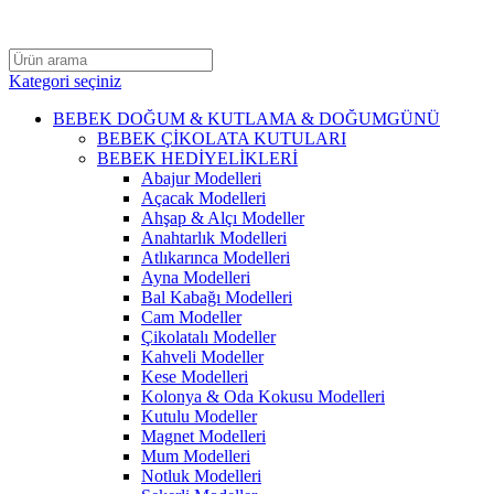
Düğün, Nikah ve Nişan Hediyelikleri | Nikah Şekeri ve Magnetle
Kategori seçiniz
BEBEK DOĞUM & KUTLAMA & DOĞUMGÜNÜ
BEBEK ÇİKOLATA KUTULARI
BEBEK HEDİYELİKLERİ
Abajur Modelleri
Açacak Modelleri
Ahşap & Alçı Modeller
Anahtarlık Modelleri
Atlıkarınca Modelleri
Ayna Modelleri
Bal Kabağı Modelleri
Cam Modeller
Çikolatalı Modeller
Kahveli Modeller
Kese Modelleri
Kolonya & Oda Kokusu Modelleri
Kutulu Modeller
Magnet Modelleri
Mum Modelleri
Notluk Modelleri