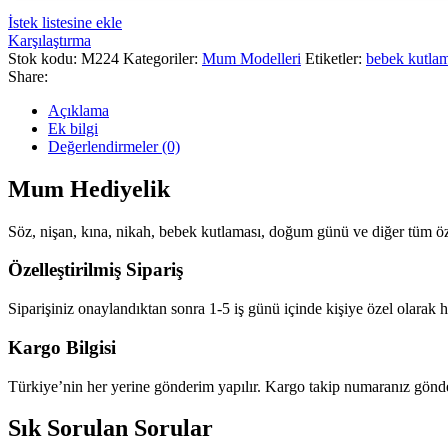
İstek listesine ekle
Karşılaştırma
Stok kodu:
M224
Kategoriler:
Mum Modelleri
Etiketler:
bebek kutlam
Share:
Açıklama
Ek bilgi
Değerlendirmeler (0)
Mum Hediyelik
Söz, nişan, kına, nikah, bebek kutlaması, doğum günü ve diğer tüm öze
Özelleştirilmiş Sipariş
Siparişiniz onaylandıktan sonra 1-5 iş günü içinde kişiye özel olarak ha
Kargo Bilgisi
Türkiye’nin her yerine gönderim yapılır. Kargo takip numaranız gönder
Sık Sorulan Sorular