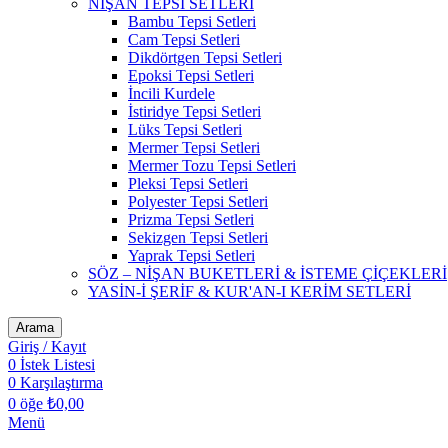
NİŞAN TEPSİ SETLERİ
Bambu Tepsi Setleri
Cam Tepsi Setleri
Dikdörtgen Tepsi Setleri
Epoksi Tepsi Setleri
İncili Kurdele
İstiridye Tepsi Setleri
Lüks Tepsi Setleri
Mermer Tepsi Setleri
Mermer Tozu Tepsi Setleri
Pleksi Tepsi Setleri
Polyester Tepsi Setleri
Prizma Tepsi Setleri
Sekizgen Tepsi Setleri
Yaprak Tepsi Setleri
SÖZ – NİŞAN BUKETLERİ & İSTEME ÇİÇEKLERİ
YASİN-İ ŞERİF & KUR'AN-I KERİM SETLERİ
Arama
Giriş / Kayıt
0
İstek Listesi
0
Karşılaştırma
0
öğe
₺
0,00
Menü