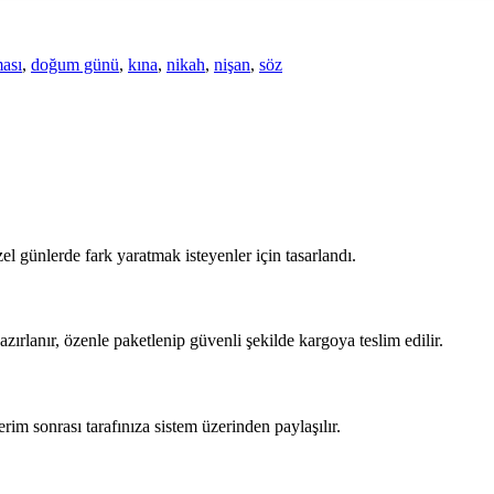
ası
,
doğum günü
,
kına
,
nikah
,
nişan
,
söz
l günlerde fark yaratmak isteyenler için tasarlandı.
zırlanır, özenle paketlenip güvenli şekilde kargoya teslim edilir.
im sonrası tarafınıza sistem üzerinden paylaşılır.