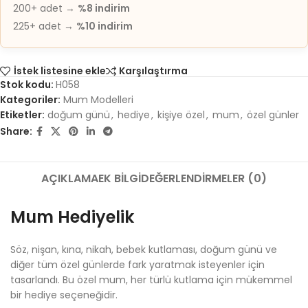
200+ adet →
%8 indirim
225+ adet →
%10 indirim
İstek listesine ekle
Karşılaştırma
Stok kodu:
H058
Kategoriler:
Mum Modelleri
Etiketler:
doğum günü
,
hediye
,
kişiye özel
,
mum
,
özel günler
Share:
AÇIKLAMA
EK BILGI
DEĞERLENDIRMELER (0)
Mum Hediyelik
Söz, nişan, kına, nikah, bebek kutlaması, doğum günü ve
diğer tüm özel günlerde fark yaratmak isteyenler için
tasarlandı. Bu özel mum, her türlü kutlama için mükemmel
bir hediye seçeneğidir.