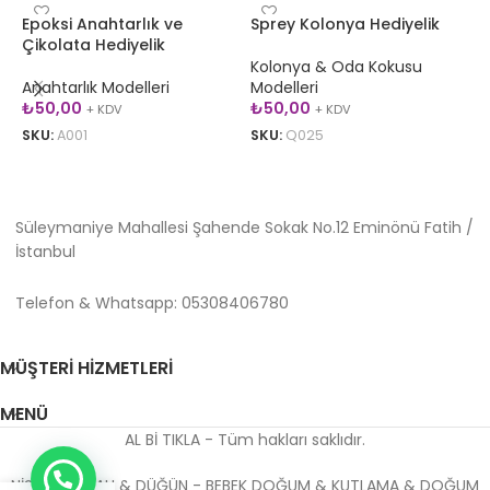
Epoksi Anahtarlık ve
Sprey Kolonya Hediyelik
B
Çikolata Hediyelik
H
Kolonya & Oda Kokusu
Anahtarlık Modelleri
Modelleri
K
₺
50,00
₺
50,00
+ KDV
+ KDV
SKU:
A001
SKU:
Q025
S
SEPETE EKLE
SEPETE EKLE
Süleymaniye Mahallesi Şahende Sokak No.12 Eminönü Fatih /
İstanbul
Telefon & Whatsapp: 05308406780
MÜŞTERI HIZMETLERI
MENÜ
AL Bİ TIKLA - Tüm hakları saklıdır.
NİŞAN & NİKAH & DÜĞÜN - BEBEK DOĞUM & KUTLAMA & DOĞUM