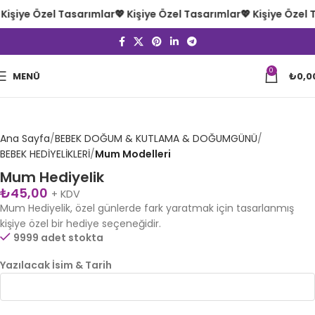
 Kişiye Özel Tasarımlar
💖 Kişiye Özel Tasarımlar
💖 Kişiye Özel 
0
Büyütmek için tıklayın
MENÜ
₺
0,0
Ana Sayfa
BEBEK DOĞUM & KUTLAMA & DOĞUMGÜNÜ
BEBEK HEDİYELİKLERİ
Mum Modelleri
Mum Hediyelik
₺
45,00
+ KDV
Mum Hediyelik, özel günlerde fark yaratmak için tasarlanmış
kişiye özel bir hediye seçeneğidir.
9999 adet stokta
Yazılacak İsim & Tarih