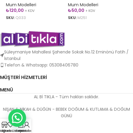
Mum Modelleri
Mum Modelleri
M
₺
120,00
₺
50,00
+ KDV
+ KDV
SKU:
Q033
SKU:
M251
S
SEPETE EKLE
SEPETE EKLE
Süleymaniye Mahallesi Şahende Sokak No.12 Eminönü Fatih /
İstanbul
Telefon & Whatsapp: 05308406780
MÜŞTERI HIZMETLERI
MENÜ
AL Bİ TIKLA - Tüm hakları saklıdır.
NİŞAN & NİKAH & DÜĞÜN - BEBEK DOĞUM & KUTLAMA & DOĞUM
GÜNÜ
0
ağaza
İstek Listesi
Sepet
Hesabım