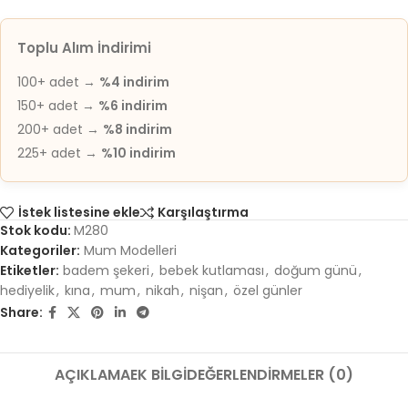
Toplu Alım İndirimi
100+ adet →
%4 indirim
150+ adet →
%6 indirim
200+ adet →
%8 indirim
225+ adet →
%10 indirim
İstek listesine ekle
Karşılaştırma
Stok kodu:
M280
Kategoriler:
Mum Modelleri
Etiketler:
badem şekeri
,
bebek kutlaması
,
doğum günü
,
hediyelik
,
kına
,
mum
,
nikah
,
nişan
,
özel günler
Share:
AÇIKLAMA
EK BILGI
DEĞERLENDIRMELER (0)