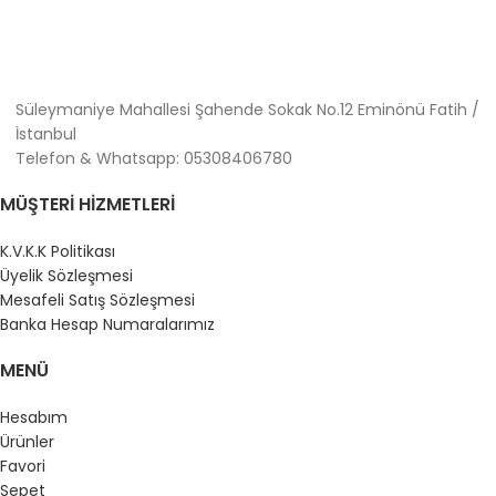
SEPETE EKLE
Süleymaniye Mahallesi Şahende Sokak No.12 Eminönü Fatih /
İstanbul
Telefon & Whatsapp: 05308406780
MÜŞTERI HIZMETLERI
K.V.K.K Politikası
Üyelik Sözleşmesi
Mesafeli Satış Sözleşmesi
Banka Hesap Numaralarımız
MENÜ
Hesabım
Ürünler
Favori
Sepet