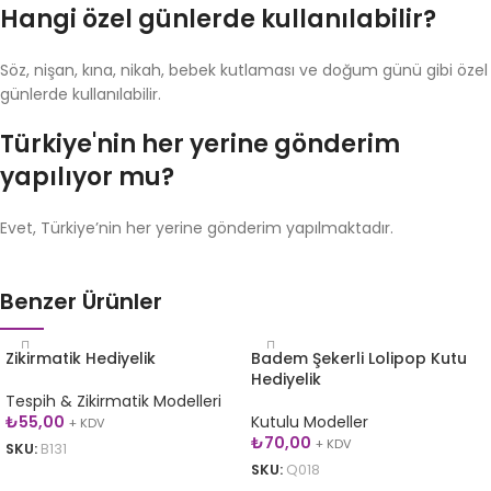
Hangi özel günlerde kullanılabilir?
Söz, nişan, kına, nikah, bebek kutlaması ve doğum günü gibi özel
günlerde kullanılabilir.
Türkiye'nin her yerine gönderim
yapılıyor mu?
Evet, Türkiye’nin her yerine gönderim yapılmaktadır.
Benzer Ürünler
Zikirmatik Hediyelik
Badem Şekerli Lolipop Kutu
Hediyelik
Tespih & Zikirmatik Modelleri
₺
55,00
Kutulu Modeller
+ KDV
₺
70,00
+ KDV
SKU:
B131
SKU:
Q018
SEPETE EKLE