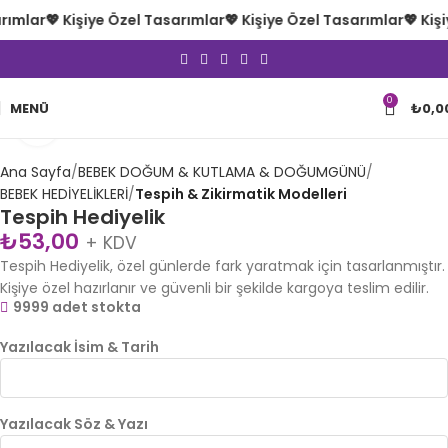
rımlar
💖 Kişiye Özel Tasarımlar
💖 Kişiye Özel Tasarımlar
💖 Kiş
0
MENÜ
₺
0,0
Büyütmek için tıklayın
Ana Sayfa
BEBEK DOĞUM & KUTLAMA & DOĞUMGÜNÜ
BEBEK HEDİYELİKLERİ
Tespih & Zikirmatik Modelleri
Tespih Hediyelik
₺
53,00
+ KDV
Tespih Hediyelik, özel günlerde fark yaratmak için tasarlanmıştır.
Kişiye özel hazırlanır ve güvenli bir şekilde kargoya teslim edilir.
9999 adet stokta
Yazılacak İsim & Tarih
Yazılacak Söz & Yazı