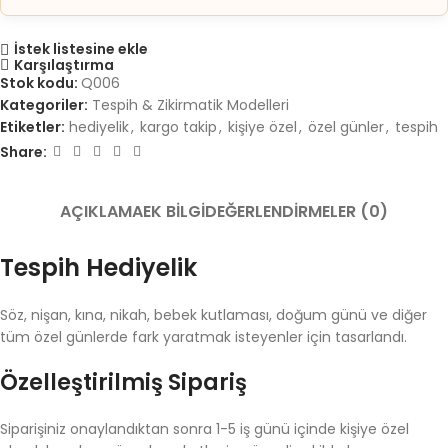
İstek listesine ekle
Karşılaştırma
Stok kodu:
Q006
Kategoriler:
Tespih & Zikirmatik Modelleri
Etiketler:
hediyelik
,
kargo takip
,
kişiye özel
,
özel günler
,
tespih
Share:
AÇIKLAMA
EK BILGI
DEĞERLENDIRMELER (0)
Tespih Hediyelik
Söz, nişan, kına, nikah, bebek kutlaması, doğum günü ve diğer
tüm özel günlerde fark yaratmak isteyenler için tasarlandı.
Özelleştirilmiş Sipariş
Siparişiniz onaylandıktan sonra 1-5 iş günü içinde kişiye özel